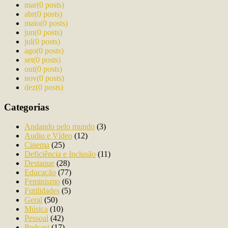
mar
(0 posts)
abr
(0 posts)
maio
(0 posts)
jun
(0 posts)
jul
(0 posts)
ago
(0 posts)
set
(0 posts)
out
(0 posts)
nov
(0 posts)
dez
(0 posts)
Categorias
Andando pelo mundo
(3)
Audio e Vídeo
(12)
Cinema
(25)
Deficiência e Inclusão
(11)
Destaque
(28)
Educação
(77)
Feminismo
(6)
Futilidades
(5)
Geral
(50)
Música
(10)
Pessoal
(42)
Podcast
(17)