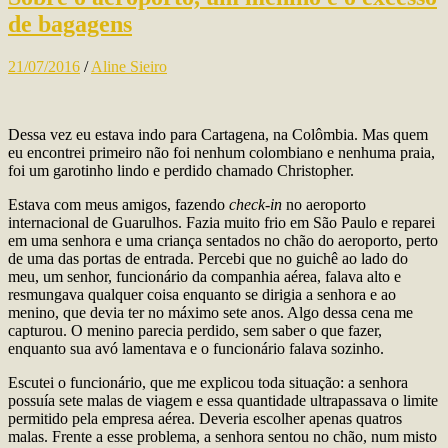
de bagagens
21/07/2016
/
Aline Sieiro
Dessa vez eu estava indo para Cartagena, na Colômbia. Mas quem
eu encontrei primeiro não foi nenhum colombiano e nenhuma praia,
foi um garotinho lindo e perdido chamado Christopher.
Estava com meus amigos, fazendo
check-in
no aeroporto
internacional de Guarulhos. Fazia muito frio em São Paulo e reparei
em uma senhora e uma criança sentados no chão do aeroporto, perto
de uma das portas de entrada. Percebi que no guichê ao lado do
meu, um senhor, funcionário da companhia aérea, falava alto e
resmungava qualquer coisa enquanto se dirigia a senhora e ao
menino, que devia ter no máximo sete anos. Algo dessa cena me
capturou. O menino parecia perdido, sem saber o que fazer,
enquanto sua avó lamentava e o funcionário falava sozinho.
Escutei o funcionário, que me explicou toda situação: a senhora
possuía sete malas de viagem e essa quantidade ultrapassava o limite
permitido pela empresa aérea. Deveria escolher apenas quatros
malas. Frente a esse problema, a senhora sentou no chão, num misto