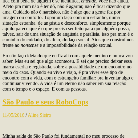
fica com pena de alguém e se identifica,
entende
,
você não ajuda
.
Afeto pra mim não é ter dó, não é agarrar, não é ficar dizendo que
ama. Cuidado não é narcísico, não é algo que a gente faz por
imagem ou conforto. Topar um laço com um estranho, numa
situação estranha, de angústia e desconforto, simplesmente porque
aquilo parece que é o que precisa ser feito para que alguém possa,
talvez, sair de uma situação de angústia e paralisia, isso pra mim é o
caminho do cuidado, do afeto, do laço social. Atos que construímos
frente ao
nonsense
e a impossibilidade da relação sexual.
Eu não faço ideia do que eu fiz ali com aquele menino e nunca vou
saber. Mas eu sei que algo aconteceu. E sei que preciso deixar essa
marca escrita e registrada, sobre a possibilidade de um encontro no
meio do caos. Quando eu vivo e viajo, é pra viver esse tipo de
encontro com a vida, com o estrangeiro familiar: pra inventar algo e
continuar vivendo. A vida é um eterno não saber em sua relação
com o tempo e o espaço. E com as pessoas.
São Paulo e seus RoboCops
11/05/2016
/
Aline Sieiro
Minha saída de São Paulo foi fundamental no meu processo de