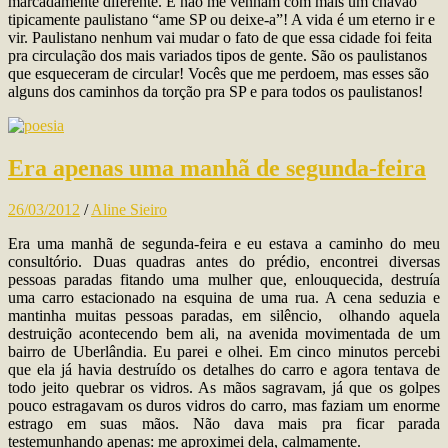
marcadamente diferente. E não me venham com mais um chavão
tipicamente paulistano “ame SP ou deixe-a”! A vida é um eterno ir e
vir. Paulistano nenhum vai mudar o fato de que essa cidade foi feita
pra circulação dos mais variados tipos de gente. São os paulistanos
que esqueceram de circular! Vocês que me perdoem, mas esses são
alguns dos caminhos da torção pra SP e para todos os paulistanos!
Era apenas uma manhã de segunda-feira
26/03/2012
/
Aline Sieiro
Era uma manhã de segunda-feira e eu estava a caminho do meu
consultório. Duas quadras antes do prédio, encontrei diversas
pessoas paradas fitando uma mulher que, enlouquecida, destruía
uma carro estacionado na esquina de uma rua. A cena seduzia e
mantinha muitas pessoas paradas, em silêncio, olhando aquela
destruição acontecendo bem ali, na avenida movimentada de um
bairro de Uberlândia. Eu parei e olhei. Em cinco minutos percebi
que ela já havia destruído os detalhes do carro e agora tentava de
todo jeito quebrar os vidros. As mãos sagravam, já que os golpes
pouco estragavam os duros vidros do carro, mas faziam um enorme
estrago em suas mãos. Não dava mais pra ficar parada
testemunhando apenas: me aproximei dela, calmamente.