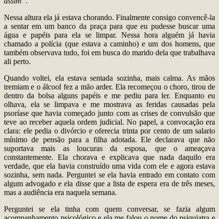
assim”.
Nessa altura ela já estava chorando. Finalmente consigo convencê-la
a sentar em um banco da praça para que eu pudesse buscar uma
água e papéis para ela se limpar. Nessa hora alguém já havia
chamado a polícia (que estava a caminho) e um dos homens, que
também observava tudo, foi em busca do marido dela que trabalhava
ali perto.
Quando voltei, ela estava sentada sozinha, mais calma. As mãos
tremiam e o álcool fez a mão arder. Ela recomeçou o choro, tirou de
dentro da bolsa alguns papéis e me pediu para ler. Enquanto eu
olhava, ela se limpava e me mostrava as feridas causadas pela
psoríase que havia começado junto com as crises de convulsão que
teve ao receber aquela ordem judicial. No papel, a convocação era
clara: ele pedia o divórcio e oferecia trinta por cento de um salario
mínimo de pensão para a filha adotada. Ele declarava que não
suportava mais as loucuras da esposa, que o ameaçava
constantemente. Ela chorava e explicava que nada daquilo era
verdade, que ela havia construído uma vida com ele e agora estava
sozinha, sem nada. Perguntei se ela havia entrado em contato com
algum advogado e ela disse que a lista de espera era de três meses,
mas a audiência era naquela semana.
Perguntei se ela tinha com quem conversar, se fazia algum
acompanhamento psicológico e ela me falou o nome do psiquiatra e