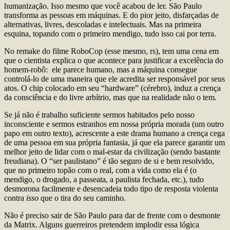
humanização. Isso mesmo que você acabou de ler. São Paulo
transforma as pessoas em máquinas. E do pior jeito, disfarçadas de
alternativas, livres, descoladas e intelectuais. Mas na primeira
esquina, topando com o primeiro mendigo, tudo isso cai por terra.
No remake do filme RoboCop (esse mesmo, rs), tem uma cena em
que o cientista explica o que acontece para justificar a excelência do
homem-robô: ele parece humano, mas a máquina consegue
controlá-lo de uma maneira que ele acredita ser responsável por seus
atos. O chip colocado em seu “hardware” (cérebro), induz a crença
da consciência e do livre arbítrio, mas que na realidade não o tem.
Se já não é trabalho suficiente sermos habitados pelo nosso
inconsciente e sermos estranhos em nossa própria morada (um outro
papo em outro texto), acrescente a este drama humano a crença cega
de uma pessoa em sua própria fantasia, já que ela parece garantir um
melhor jeito de lidar com o mal-estar da civilização (sendo bastante
freudiana). O “ser paulistano” é tão seguro de si e bem resolvido,
que no primeiro topão com o real, com a vida como ela é (o
mendigo, o drogado, a passeata, a paulista fechada, etc.), tudo
desmorona facilmente e desencadeia todo tipo de resposta violenta
contra
isso
que o tira do seu caminho.
Não é preciso sair de São Paulo para dar de frente com o desmonte
da Matrix. Alguns guerreiros pretendem implodir essa lógica