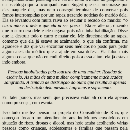
da psicóloga que a acompanhavam. Sugeri que ela procurasse por
eles naquele dia, mas nem consegui terminar de conversar pois
fomos interrompidas por um rapaz trazendo notícias do marido dela.
Ela se levantou com muita raiva ao escutar o recado do marido:
“o
carro não era dele e que ela ia ser presa”
. Ela se alterou, dizendo
que o carro era dele e ele negava pois não tinha habilitação. Disse
que ia destruir todo o carro e matar ele. Me direcionando ao rapaz,
comento que ela já estava se acalmando, o que ela confirma, me
agradece e diz que vai encontrar seus médicos no posto para pedir
algum atestado médico que a ajude em sua defesa. Ela falou mais
alguma coisa que não entendi direito pois a essa altura ela já estava
indo embora.
Pessoas imobilizadas pela loucura de uma mulher. Risadas de
escárnio. As mãos de uma mulher completamente machucadas,
sangrando. A tentava de destruição do outro que resultava apenas
na destruição dela mesma. Lagrimas e sofrimento.
Eu falei pouco, mas senti que precisava estar ali com ela apenas
como presença, com escuta.
Isso tudo me fez pensar no projeto do Consultório de Rua, que
começou focado no atendimento aos indivíduos envolvidos em
situação de risco, drogas e álcool, mas hoje acaba acolhendo várias
pessoas como crianças, adolescentes e famílias que passam pela