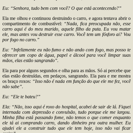
Eu: “Senhora, tudo bem com você? O que está acontecendo?”
Ela me olhou e continuou destruindo o carro, e agora tentava abrir o
compartimento de combustível:
“Nada, fica preocupada não, esse
carro aqui é do meu marido, aquele filho da puta. Eu vou matar
ele, mas antes vou destruir esse carro. Você tem um fósforo ai? Vou
por fogo no carro.”
Eu: “Infelizmente eu não fumo e não ando com fogo, mas posso te
oferecer um copo de água, papel e álcool para você limpar suas
mãos, elas estão sangrando”.
Ela para por alguns segundos e olha para as mãos. Só ai percebe que
elas estão destruídas, em pedaços, sangrando. Ela para e me mostra
os braço roxos:
“Isso não é nada em função do que ele me fez, você
não sabe”.
Eu: “Ele te bateu?”
Ela: “Não, isso aqui é roxo do hospital, acabei de sair de lá. Fiquei
internada com depressão e convulsão, tudo porque ele me largou.
Minha filha está passando fome, não temos o que comer enquanto
ele tá ai comprando carro, dando dinheiro pra outra mulher. Eu
ajudei ele a construir tudo que ele tem hoje, isso não vai ficar