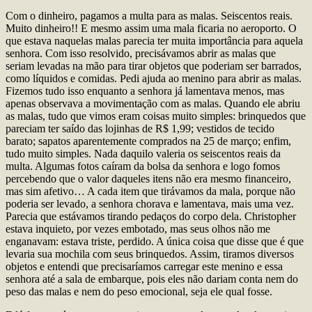
Com o dinheiro, pagamos a multa para as malas. Seiscentos reais.
Muito dinheiro!! E mesmo assim uma mala ficaria no aeroporto. O
que estava naquelas malas parecia ter muita importância para aquela
senhora. Com isso resolvido, precisávamos abrir as malas que
seriam levadas na mão para tirar objetos que poderiam ser barrados,
como líquidos e comidas. Pedi ajuda ao menino para abrir as malas.
Fizemos tudo isso enquanto a senhora já lamentava menos, mas
apenas observava a movimentação com as malas. Quando ele abriu
as malas, tudo que vimos eram coisas muito simples: brinquedos que
pareciam ter saído das lojinhas de R$ 1,99; vestidos de tecido
barato; sapatos aparentemente comprados na 25 de março; enfim,
tudo muito simples. Nada daquilo valeria os seiscentos reais da
multa. Algumas fotos caíram da bolsa da senhora e logo fomos
percebendo que o valor daqueles itens não era mesmo financeiro,
mas sim afetivo… A cada item que tirávamos da mala, porque não
poderia ser levado, a senhora chorava e lamentava, mais uma vez.
Parecia que estávamos tirando pedaços do corpo dela. Christopher
estava inquieto, por vezes embotado, mas seus olhos não me
enganavam: estava triste, perdido. A única coisa que disse que é que
levaria sua mochila com seus brinquedos. Assim, tiramos diversos
objetos e entendi que precisaríamos carregar este menino e essa
senhora até a sala de embarque, pois eles não dariam conta nem do
peso das malas e nem do peso emocional, seja ele qual fosse.