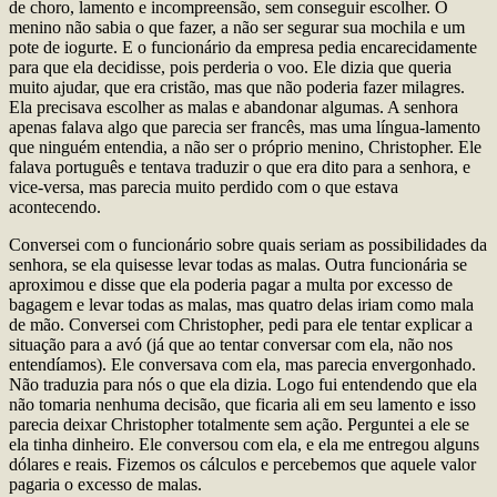
de choro, lamento e incompreensão, sem conseguir escolher. O
menino não sabia o que fazer, a não ser segurar sua mochila e um
pote de iogurte. E o funcionário da empresa pedia encarecidamente
para que ela decidisse, pois perderia o voo. Ele dizia que queria
muito ajudar, que era cristão, mas que não poderia fazer milagres.
Ela precisava escolher as malas e abandonar algumas. A senhora
apenas falava algo que parecia ser francês, mas uma língua-lamento
que ninguém entendia, a não ser o próprio menino, Christopher. Ele
falava português e tentava traduzir o que era dito para a senhora, e
vice-versa, mas parecia muito perdido com o que estava
acontecendo.
Conversei com o funcionário sobre quais seriam as possibilidades da
senhora, se ela quisesse levar todas as malas. Outra funcionária se
aproximou e disse que ela poderia pagar a multa por excesso de
bagagem e levar todas as malas, mas quatro delas iriam como mala
de mão. Conversei com Christopher, pedi para ele tentar explicar a
situação para a avó (já que ao tentar conversar com ela, não nos
entendíamos). Ele conversava com ela, mas parecia envergonhado.
Não traduzia para nós o que ela dizia. Logo fui entendendo que ela
não tomaria nenhuma decisão, que ficaria ali em seu lamento e isso
parecia deixar Christopher totalmente sem ação. Perguntei a ele se
ela tinha dinheiro. Ele conversou com ela, e ela me entregou alguns
dólares e reais. Fizemos os cálculos e percebemos que aquele valor
pagaria o excesso de malas.