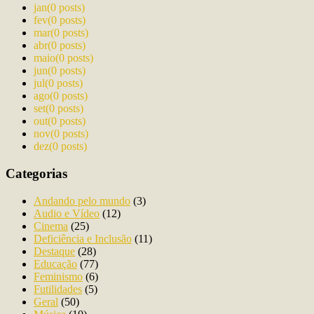
jan
(0 posts)
fev
(0 posts)
mar
(0 posts)
abr
(0 posts)
maio
(0 posts)
jun
(0 posts)
jul
(0 posts)
ago
(0 posts)
set
(0 posts)
out
(0 posts)
nov
(0 posts)
dez
(0 posts)
Categorias
Andando pelo mundo
(3)
Audio e Vídeo
(12)
Cinema
(25)
Deficiência e Inclusão
(11)
Destaque
(28)
Educação
(77)
Feminismo
(6)
Futilidades
(5)
Geral
(50)