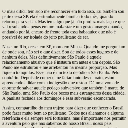
O mais difícil tem sido me reconhecer em tudo isso. Eu também sou
parte dessa SP, ela é estranhamente familiar todo mês, quando
retorno para visitar. Mas tem algo que já não produz mais laço e que
vai resultando apenas em um mal-estar e um gosto amargo quando,
andando por lá, encaro de frente toda essa babaquice que não é
possível de ser isolada do jeito paulistano de ser.
Nasci no Rio, cresci em SP, moro em Minas. Quando me perguntam
de onde sou, não sei o que dizer. Sou de todos esses lugares e de
nenhum deles. Mas definitivamente São Paulo é aquele
relacionamento abusivo que é instaura um antes e um depois. São
Paulo me estruturou e me arrebentou na mesma proporção. Mas
fiquem tranquilos. Esse não é um texto de ódio a São Paulo. Pelo
contrário. Depois de comer e me fartar tanto desse prato, estou
aprendendo a lidar com a indigestão que restou. Dá uma vontade
enorme de salvar aquele pedaço subversivo que também é marca de
São Paulo, uma São Paulo dos becos mais estrangeiros dessa cidade.
A paulista fechada aos domingos é essa subversão escancarada.
Assim, compartilho do meu trajeto para dizer que conhecer o Brasil
pode fazer muito bem ao paulistano. Todos nos alienamos a alguma
referência e ela sempre será fortíssima, mas é importante nos permitir
a aventura pelo que não sabemos do nosso Brasil, nosso pais