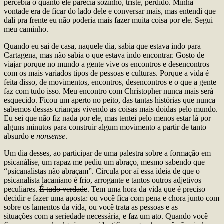
percebia o quanto ele parecia sozinho, triste, perdido. Minha
vontade era de ficar do lado dele e conversar mais, mas entendi que
dali pra frente eu não poderia mais fazer muita coisa por ele. Segui
meu caminho.
Quando eu sai de casa, naquele dia, sabia que estava indo para
Cartagena, mas não sabia o que estava indo encontrar. Gosto de
viajar porque no mundo a gente vive os encontros e desencontros
com os mais variados tipos de pessoas e culturas. Porque a vida é
feita disso, de movimentos, encontros, desencontros e o que a gente
faz com tudo isso. Meu encontro com Christopher nunca mais será
esquecido. Ficou um aperto no peito, das tantas histórias que nunca
sabemos dessas crianças vivendo as coisas mais doidas pelo mundo.
Eu sei que não fiz nada por ele, mas tentei pelo menos estar lá por
alguns minutos para construir algum movimento a partir de tanto
absurdo e
nonsense
.
Um dia desses, ao participar de uma palestra sobre a formação em
psicanálise, um rapaz me pediu um abraço, mesmo sabendo que
“psicanalistas não abraçam”. Circula por aí essa ideia de que o
psicanalista lacaniano é frio, arrogante e tantos outros adjetivos
peculiares.
É tudo verdade
. Tem uma hora da vida que é preciso
decidir e fazer uma aposta: ou você fica com pena e chora junto com
sobre os lamentos da vida, ou você trata as pessoas e as
situações com a seriedade necessária, e faz um ato. Quando você