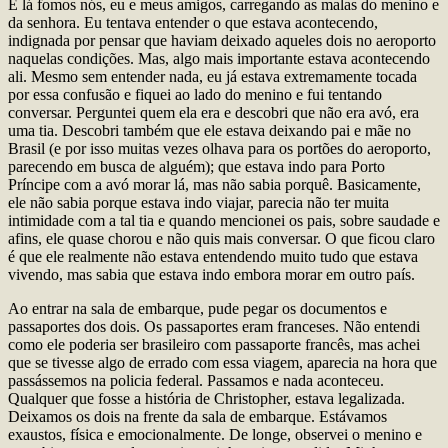
E lá fomos nós, eu e meus amigos, carregando as malas do menino e
da senhora. Eu tentava entender o que estava acontecendo,
indignada por pensar que haviam deixado aqueles dois no aeroporto
naquelas condições. Mas, algo mais importante estava acontecendo
ali. Mesmo sem entender nada, eu já estava extremamente tocada
por essa confusão e fiquei ao lado do menino e fui tentando
conversar. Perguntei quem ela era e descobri que não era avó, era
uma tia. Descobri também que ele estava deixando pai e mãe no
Brasil (e por isso muitas vezes olhava para os portões do aeroporto,
parecendo em busca de alguém); que estava indo para Porto
Príncipe com a avó morar lá, mas não sabia porquê. Basicamente,
ele não sabia porque estava indo viajar, parecia não ter muita
intimidade com a tal tia e quando mencionei os pais, sobre saudade e
afins, ele quase chorou e não quis mais conversar. O que ficou claro
é que ele realmente não estava entendendo muito tudo que estava
vivendo, mas sabia que estava indo embora morar em outro país.
Ao entrar na sala de embarque, pude pegar os documentos e
passaportes dos dois. Os passaportes eram franceses. Não entendi
como ele poderia ser brasileiro com passaporte francês, mas achei
que se tivesse algo de errado com essa viagem, aparecia na hora que
passássemos na policia federal. Passamos e nada aconteceu.
Qualquer que fosse a história de Christopher, estava legalizada.
Deixamos os dois na frente da sala de embarque. Estávamos
exaustos, física e emocionalmente. De longe, observei o menino e