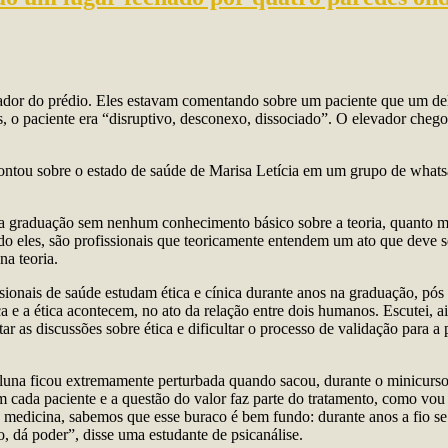
evador do prédio. Eles estavam comentando sobre um paciente que um d
es, o paciente era “disruptivo, desconexo, dissociado”. O elevador cheg
ntou sobre o estado de saúde de Marisa Letícia em um grupo de whatsa
graduação sem nenhum conhecimento básico sobre a teoria, quanto mais
do eles, são profissionais que teoricamente entendem um ato que deve s
na teoria.
ionais de saúde estudam ética e cínica durante anos na graduação, pós 
a e a ética acontecem, no ato da relação entre dois humanos. Escutei, 
 as discussões sobre ética e dificultar o processo de validação para a p
na ficou extremamente perturbada quando sacou, durante o minicurso, q
om cada paciente e a questão do valor faz parte do tratamento, como vou
edicina, sabemos que esse buraco é bem fundo: durante anos a fio se fez
 dá poder”, disse uma estudante de psicanálise.