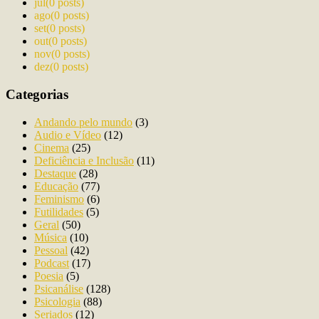
jul
(0 posts)
ago
(0 posts)
set
(0 posts)
out
(0 posts)
nov
(0 posts)
dez
(0 posts)
Categorias
Andando pelo mundo
(3)
Audio e Vídeo
(12)
Cinema
(25)
Deficiência e Inclusão
(11)
Destaque
(28)
Educação
(77)
Feminismo
(6)
Futilidades
(5)
Geral
(50)
Música
(10)
Pessoal
(42)
Podcast
(17)
Poesia
(5)
Psicanálise
(128)
Psicologia
(88)
Seriados
(12)