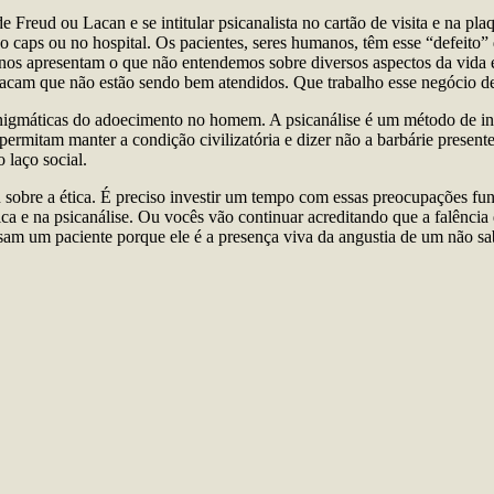
e Freud ou Lacan e se intitular psicanalista no cartão de visita e na pl
no caps ou no hospital. Os pacientes, seres humanos, têm esse “defeito” 
nos apresentam o que não entendemos sobre diversos aspectos da vida e
 sacam que não estão sendo bem atendidos. Que trabalho esse negócio d
 enigmáticas do adoecimento no homem. A psicanálise é um método de i
 permitam manter a condição civilizatória e dizer não a barbárie presen
o laço social.
sobre a ética. É preciso investir um tempo com essas preocupações fund
ica e na psicanálise. Ou vocês vão continuar acreditando que a falência
sam um paciente porque ele é a presença viva da angustia de um não sa