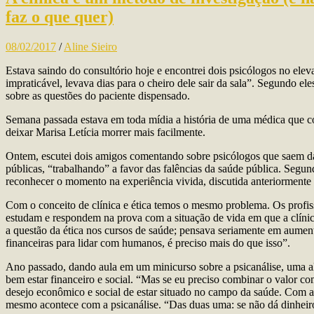
faz o que quer)
08/02/2017
/
Aline Sieiro
Estava saindo do consultório hoje e encontrei dois psicólogos no el
impraticável, levava dias para o cheiro dele sair da sala”. Segundo el
sobre as questões do paciente dispensado.
Semana passada estava em toda mídia a história de uma médica que co
deixar Marisa Letícia morrer mais facilmente.
Ontem, escutei dois amigos comentando sobre psicólogos que saem da 
públicas, “trabalhando” a favor das falências da saúde pública. Segun
reconhecer o momento na experiência vivida, discutida anteriormente 
Com o conceito de clínica e ética temos o mesmo problema. Os profiss
estudam e respondem na prova com a situação de vida em que a clínic
a questão da ética nos cursos de saúde; pensava seriamente em aumentar
financeiras para lidar com humanos, é preciso mais do que isso”.
Ano passado, dando aula em um minicurso sobre a psicanálise, uma alu
bem estar financeiro e social. “Mas se eu preciso combinar o valor c
desejo econômico e social de estar situado no campo da saúde. Com a m
mesmo acontece com a psicanálise. “Das duas uma: se não dá dinheiro,