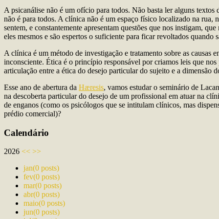
A psicanálise não é um ofício para todos. Não basta ler alguns textos d
não é para todos. A clínica não é um espaço físico localizado na rua, 
sentem, e constantemente apresentam questões que nos instigam, que 
eles mesmos e são espertos o suficiente para ficar revoltados quando
A clínica é um método de investigação e tratamento sobre as causas
inconsciente. Ética é o princípio responsável por criamos leis que nos
articulação entre a ética do desejo particular do sujeito e a dimensão d
Esse ano de abertura da
Hæresis
, vamos estudar o seminário de Lacan 
na descoberta particular do desejo de um profissional em atuar na clín
de enganos (como os psicólogos que se intitulam clínicos, mas dispen
prédio comercial)?
Calendário
2026
<<
>>
jan
(0 posts)
fev
(0 posts)
mar
(0 posts)
abr
(0 posts)
maio
(0 posts)
jun
(0 posts)