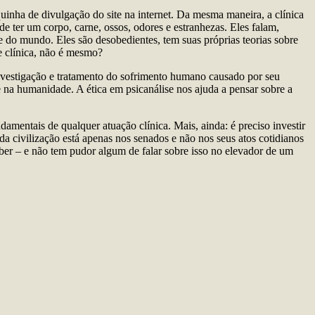
aquinha de divulgação do site na internet. Da mesma maneira, a clínica
de ter um corpo, carne, ossos, odores e estranhezas. Eles falam,
 do mundo. Eles são desobedientes, tem suas próprias teorias sobre
e clínica, não é mesmo?
nvestigação e tratamento do sofrimento humano causado por seu
te na humanidade. A ética em psicanálise nos ajuda a pensar sobre a
amentais de qualquer atuação clínica. Mais, ainda: é preciso investir
 da civilização está apenas nos senados e não nos seus atos cotidianos
ber – e não tem pudor algum de falar sobre isso no elevador de um